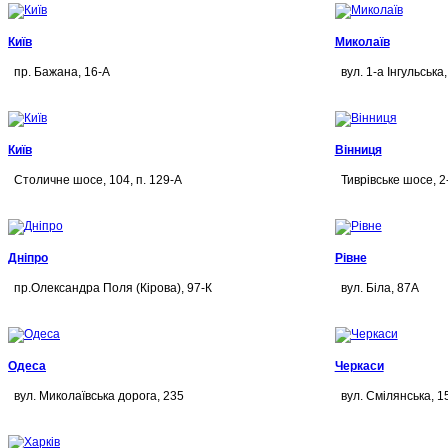
Київ
Миколаїв
пр. Бажана, 16-А
вул. 1-а Інгульська,
Київ
Вінниця
Столичне шосе, 104, п. 129-А
Тиврівське шосе, 2
Дніпро
Рівне
пр.Олександра Поля (Кірова), 97-К
вул. Біла, 87А
Одеса
Черкаси
вул. Миколаївська дорога, 235
вул. Смілянська, 1