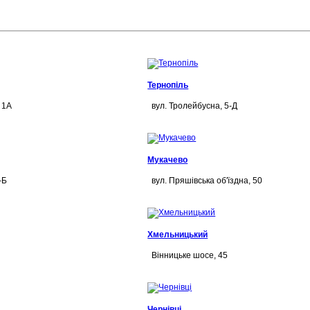
Тернопіль
 1А
вул. Тролейбусна, 5-Д
Мукачево
-Б
вул. Пряшівська об'їздна, 50
Хмельницький
Вінницьке шосе, 45
Чернівці