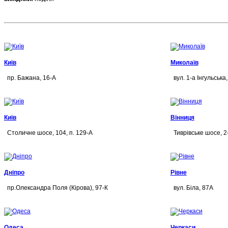
Київ
Миколаїв
пр. Бажана, 16-А
вул. 1-а Інгульська,
Київ
Вінниця
Столичне шосе, 104, п. 129-А
Тиврівське шосе, 2
Дніпро
Рівне
пр.Олександра Поля (Кірова), 97-К
вул. Біла, 87А
Одеса
Черкаси