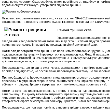
сонці почне «рости». Скол, особливо в полі постійного огляду, будучи помітн
подальшому також можуть утворитися від нього тріщини.
Як правильно ремонтувати автоскло, на автосалоні SIA-2012 показували май
встановлення та ремонту автоскла «Glass Еxpress», а журналісти CarWay.c
.
Ремонт тріщини скла
Уважно оглядається пошкодження і в 
свердління, свердлиться тільки зовнішній шар скла. Як тільки відчули провал 
припиняється свердління, щоб не пошкодити цілий внутрішній шар.
Потім слід перевірити стан тріщини на наявність вологи або забруднень. Дл
підкладається під тріщину, і проводиться візуальна оцінка. Якщо блиск хара
чиста, якщо матовий - значить вона забруднена. У цьому випадку за допомог
тріщина очищається, а потім висушується компресором.
Переконавшись, що тріщина суха і чиста, можна заводити полімер всередину 
полімер слід акуратно, не поспішаючи, переконуючись в тому що він заповнює 
При необхідності слід скористатися спеціальним пристроєм - розширником т
присосках з внутрішньої сторони скла і чинить тиск, розширюючи тріщину - 
збільшити тріщину. Тріщина відкривається, і полімер краще проникає в неї.
Потім на скло накладаються спеціальні плівки, і тріщина підігрівається зсер
запальничку. При цьому важливо витримати правильну відстань до скла і час 
чином при правильному прогріванні, оскільки залишки повітря, розширюючи
створюється ефект всмоктування полімеру. Крім того, більш теплий полімер 
Переконавшись, що полімер повністю заповнив тріщину, поверх тріщини накл