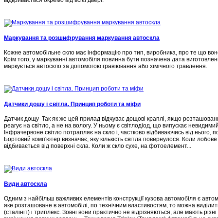
відкривається окремо від всієї двері.
Маркування та розшифрування маркування автоскла
Кожне автомобільне скло має інформацію про тип, виробника, про те що во
Крім того, у маркуванні автомобіля повинна бути позначена дата виготовлен
маркується автоскло за допомогою гравіювання або хімічного травлення.
Датчики дощу і світла. Принцип роботи та міфи
Датчик дощу Так як же цей прилад відчуває дощові краплі, якщо розташован
реагує на світло, а не на вологу. У ньому є світлодіод, що випускає невидим
Інфрачервоне світло потрапляє на скло і, частково відбиваючись від нього, 
Бортовий комп'ютер визначає, яку кількість світла повернулося. Коли лобове
відбивається від поверхні скла. Коли ж скло сухе, на фотоелемент...
Види автоскла
Одним з найбільш важливих елементів конструкції кузова автомобіля є автом
яке розташоване в автомобілі, по технічним властивостям, то можна виділит
(сталініт) і триплекс. Зовні вони практично не відрізняються, але мають різн