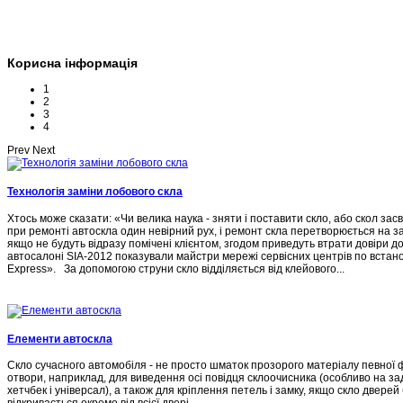
Корисна інформація
1
2
3
4
Prev
Next
Технологія заміни лобового скла
Хтось може сказати: «Чи велика наука - зняти і поставити скло, або скол зас
при ремонті автоскла один невірний рух, і ремонт скла перетворюється на зам
якщо не будуть відразу помічені клієнтом, згодом приведуть втрати довіри до
автосалоні SIA-2012 показували майстри мережі сервісних центрів по встан
Express». За допомогою струни скло відділяється від клейового...
Елементи автоскла
Скло сучасного автомобіля - не просто шматок прозорого матеріалу певної ф
отвори, наприклад, для виведення осі повідця склоочисника (особливо на зад
хетчбек і універсал), а також для кріплення петель і замку, якщо скло двере