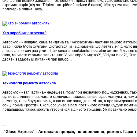
вирішення певних завдань. Технология Triplex (Триплекс) Автомобільне скл
окремих шарів (від лат.Triplex - потрійний, звідси й назва). Між двома шар
полімерна плівка. Така...
Хто виробник автоскла?
Автоскло - ймовірно, сама тендітна та «беззахисна» частину вашого автомобі
аварії, скло б'ють хулігани, дістається їм і від каменів, що летять з-під коліс 
автовласник хоч раз у житті стикався з необхідністю заміни автомобільного 
скло, ми часто ставимо запитання: "А чиє виробництво?", "Звідки скло?", "Хто в
десяти задають ці питання при виборі...
Технологія ремонту автоскла
Автоскло - «запчастина» недешева, тому при незначних пошкодженнях, таких
від потрапляння невеликого камінчика, найдоцільніше відремонтувати, чим
ремонту, то забруднюючись, вона стане занадто помітна, а при замерзанні в н
сонці почне «рости». Скол, особливо в полі постійного огляду, будучи помітн
подальшому також можуть утворитися від нього тріщини. Як правильно ремон
"Glass Express" - Автоскло: продаж, встановлення, ремонт. Гарант