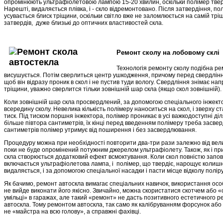
опромінюють ультрафіолетовою лампою 15-20 хвилин, оскільки полімер тве
Нарешті, видаляється плівка, і - скло відремонтовано. Після затвердіння, по
усувається блиск тріщини, оскільки світло вже не заломлюється на самій трі
затвердів, дуже близькі до оптичних властивостей скла.
Ремонт сколу на лобовому склі
Технологія ремонту сколу подібна ре
висушується. Потім сверлиться центр ушкодження, причому перед свердлінн
щоб він відразу проник в скол і не пустив туди вологу. Свердління знімає напр
тріщини, уважно сверлится тільки зовнішній шар скла (якщо скол зовнішній).
Коли зовнішній шар скла просвердлений, за допомогою спеціального інжекто
всередину сколу. Невелика кількість полімеру наноситься на скол, і зверху 
тиск. Під тиском поршня інжектора, полімер проникає в усі важкодоступні діл
більше півтора сантиметрів, їх кінці перед введенням полімеру треба засве
сантиметрів полімер утримує від поширення і без засвердлювання.
Процедуру можна при необхідності повторити два-три рази залежно від вели
поки не буде опромінений потужним джерелом ультрафіолету. Також, як і при
скла створюється додатковий ефект всмоктування. Коли скол повністю запов
включається ультрафіолетова лампа, і полімер, що твердіє, нарощує колишн
видаляється, і за допомогою спеціальної насадки і пасти місце відколу полір
Як бачимо, ремонт автоскла вимагає спеціальних навичок, використання особ
не вийде виконати його якісно. Звичайно, можна скористатися скотчем або «
умільці» в гаражах, але такий «ремонт» не дасть позитивного естетичного ре
автоскла. Тому ремонтом автоскла, так само як калібруванням форсунок аб
не «майстра на всю голову», а справжні фахівці.